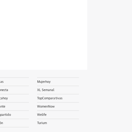
ias
Mujerhoy
onecta
XL Semanal
cahoy
TopComparativas
ante
WomenNow
partido
Welife
ón
Turium