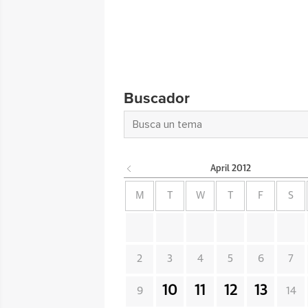
Buscador
April
2012
M
T
W
T
F
S
2
3
4
5
6
7
10
11
12
13
9
14