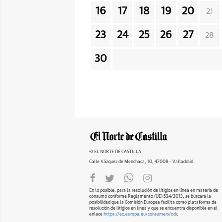
16
17
18
19
20
21
23
24
25
26
27
28
30
© EL NORTE DE CASTILLA
Calle Vázquez de Menchaca, 10, 47008 - Valladolid
En lo posible, para la resolución de litigios en línea en materia de
consumo conforme Reglamento (UE) 524/2013, se buscará la
posibilidad que la Comisión Europea facilita como plataforma de
resolución de litigios en línea y que se encuentra disponible en el
enlace
https://ec.europa.eu/consumers/odr
.