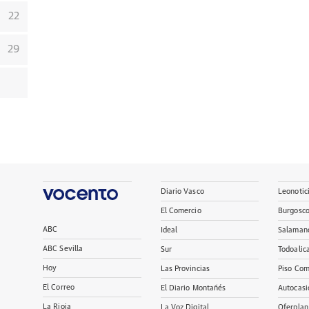
22
29
Diario Vasco
Leonotic
El Comercio
Burgosc
ABC
Ideal
Salaman
ABC Sevilla
Sur
Todoalic
Hoy
Las Provincias
Piso Com
El Correo
El Diario Montañés
Autocasi
La Rioja
La Voz Digital
Oferplan