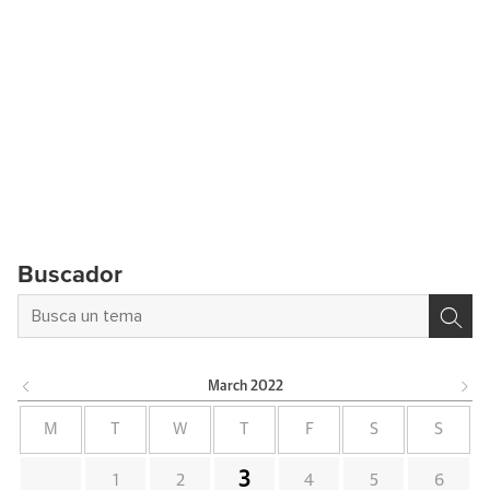
Buscador
March
2022
M
T
W
T
F
S
S
3
1
2
4
5
6