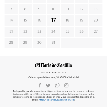
7
8
9
10
11
12
13
17
14
15
16
18
19
20
21
22
23
24
25
26
27
28
29
30
31
© EL NORTE DE CASTILLA
Calle Vázquez de Menchaca, 10, 47008 - Valladolid
En lo posible, para la resolución de litigios en línea en materia de consumo conforme
Reglamento (UE) 524/2013, se buscará la posibilidad que la Comisión Europea facilita
como plataforma de resolución de litigios en línea y que se encuentra disponible en el
enlace
https://ec.europa.eu/consumers/odr
.