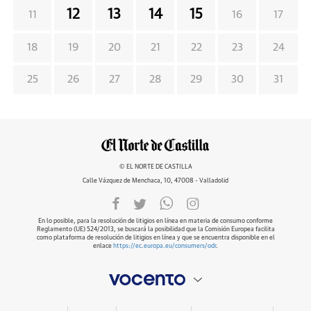
12
13
14
15
11
16
17
18
19
20
21
22
23
24
25
26
27
28
29
30
31
© EL NORTE DE CASTILLA
Calle Vázquez de Menchaca, 10, 47008 - Valladolid
En lo posible, para la resolución de litigios en línea en materia de consumo conforme
Reglamento (UE) 524/2013, se buscará la posibilidad que la Comisión Europea facilita
como plataforma de resolución de litigios en línea y que se encuentra disponible en el
enlace
https://ec.europa.eu/consumers/odr
.