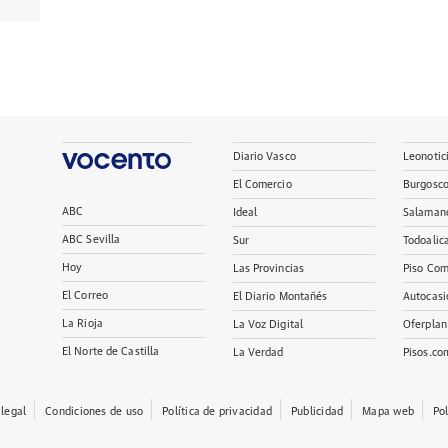
Diario Vasco
Leonotic
El Comercio
Burgosc
ABC
Ideal
Salaman
ABC Sevilla
Sur
Todoalic
Hoy
Las Provincias
Piso Com
El Correo
El Diario Montañés
Autocasi
La Rioja
La Voz Digital
Oferplan
El Norte de Castilla
La Verdad
Pisos.co
 legal
Condiciones de uso
Política de privacidad
Publicidad
Mapa web
Po