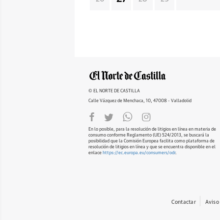
© EL NORTE DE CASTILLA
Calle Vázquez de Menchaca, 10, 47008 - Valladolid
En lo posible, para la resolución de litigios en línea en materia de
consumo conforme Reglamento (UE) 524/2013, se buscará la
posibilidad que la Comisión Europea facilita como plataforma de
resolución de litigios en línea y que se encuentra disponible en el
enlace
https://ec.europa.eu/consumers/odr
.
Contactar
Aviso