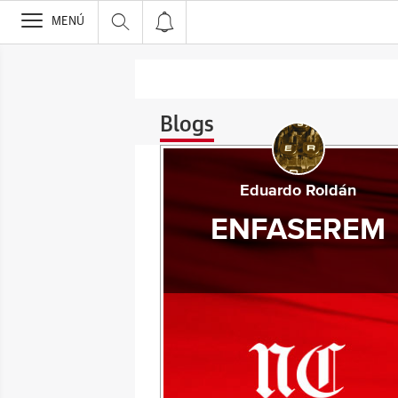
>
MENÚ
Blogs
Eduardo Roldán
ENFASEREM