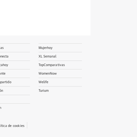
ias
Mujerhoy
onecta
XL Semanal
cahoy
TopComparativas
ante
WomenNow
partido
Welife
ón
Turium
m
lítica de cookies