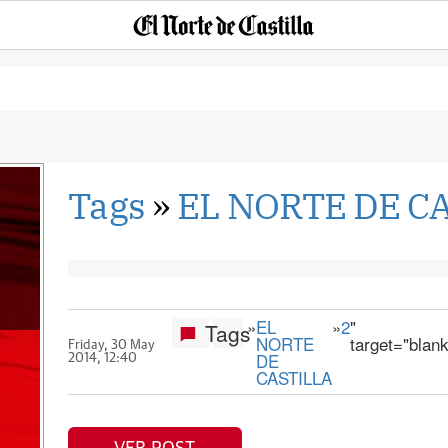
Tags
»
EL NORTE DE C
»
EL
»
2
"
Tags
NORTE
target="blan
Friday, 30 May
DE
2014, 12:40
CASTILLA