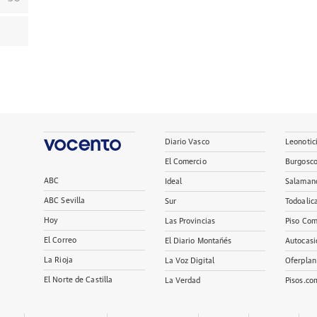
Diario Vasco
Leonotic
El Comercio
Burgosc
ABC
Ideal
Salaman
ABC Sevilla
Sur
Todoalic
Hoy
Las Provincias
Piso Com
El Correo
El Diario Montañés
Autocasi
La Rioja
La Voz Digital
Oferplan
El Norte de Castilla
La Verdad
Pisos.co