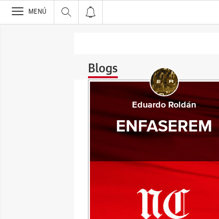
>
MENÚ
Blogs
Eduardo Roldán
ENFASEREM