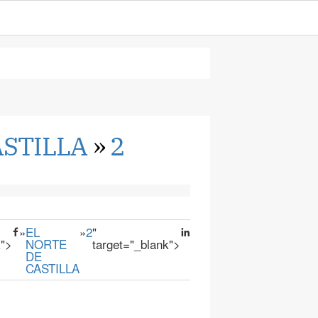
ASTILLA
»
2
»
EL
»
2
"
k">
NORTE
target="_blank">
DE
CASTILLA