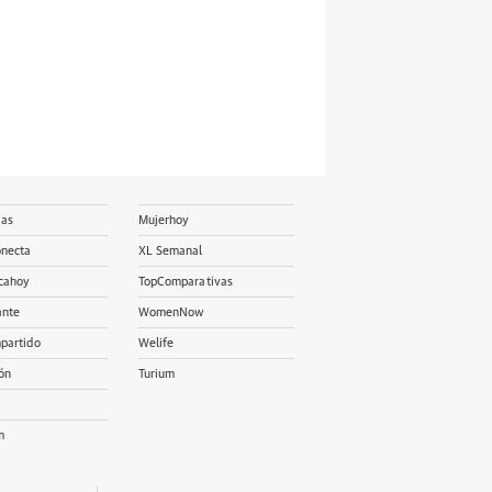
ias
Mujerhoy
onecta
XL Semanal
cahoy
TopComparativas
ante
WomenNow
partido
Welife
ón
Turium
m