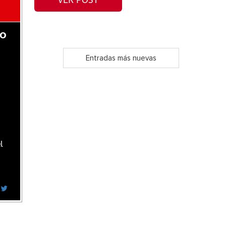
VER POST
do
Entradas más nuevas
l