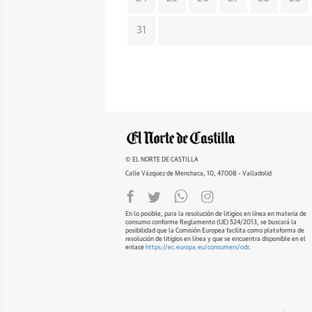
31
© EL NORTE DE CASTILLA
Calle Vázquez de Menchaca, 10, 47008 - Valladolid
En lo posible, para la resolución de litigios en línea en materia de
consumo conforme Reglamento (UE) 524/2013, se buscará la
posibilidad que la Comisión Europea facilita como plataforma de
resolución de litigios en línea y que se encuentra disponible en el
enlace
https://ec.europa.eu/consumers/odr
.