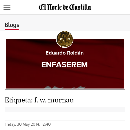
>
Blogs
Eduardo Roldán
ENFASEREM
Etiqueta:
f. w. murnau
Friday, 30 May 2014, 12:40