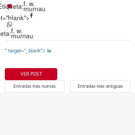
f. w.
Etiqueta:
murnau
et="blank">
f. w.
eta:
murnau
" target="_blank">
VER POST
Entradas más nuevas
Entradas más antiguas