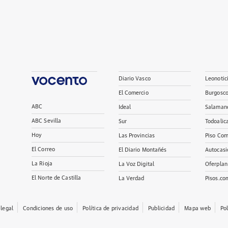
Diario Vasco
Leonotic
El Comercio
Burgosc
ABC
Ideal
Salaman
ABC Sevilla
Sur
Todoalic
Hoy
Las Provincias
Piso Com
El Correo
El Diario Montañés
Autocasi
La Rioja
La Voz Digital
Oferplan
El Norte de Castilla
La Verdad
Pisos.co
 legal
Condiciones de uso
Política de privacidad
Publicidad
Mapa web
Po