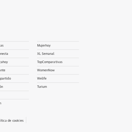
ias
Mujerhoy
onecta
XL Semanal
cahoy
TopComparativas
ante
WomenNow
partido
Welife
ón
Turium
m
lítica de cookies