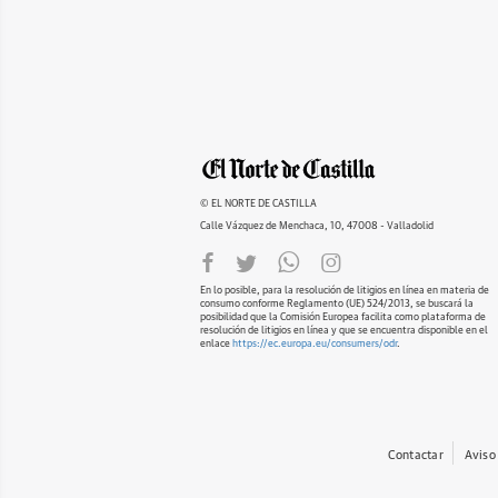
© EL NORTE DE CASTILLA
Calle Vázquez de Menchaca, 10, 47008 - Valladolid
En lo posible, para la resolución de litigios en línea en materia de
consumo conforme Reglamento (UE) 524/2013, se buscará la
posibilidad que la Comisión Europea facilita como plataforma de
resolución de litigios en línea y que se encuentra disponible en el
enlace
https://ec.europa.eu/consumers/odr
.
Contactar
Aviso