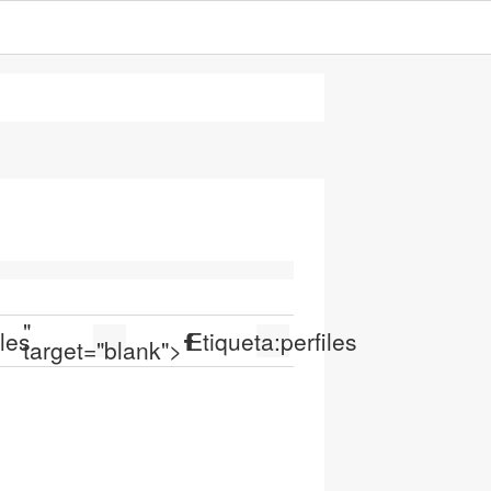
"
iles
Etiqueta:
perfiles
target="blank">