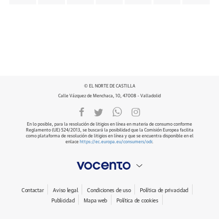
© EL NORTE DE CASTILLA
Calle Vázquez de Menchaca, 10, 47008 - Valladolid
En lo posible, para la resolución de litigios en línea en materia de consumo conforme
Reglamento (UE) 524/2013, se buscará la posibilidad que la Comisión Europea facilita
como plataforma de resolución de litigios en línea y que se encuentra disponible en el
enlace
https://ec.europa.eu/consumers/odr
.
Contactar
Aviso legal
Condiciones de uso
Política de privacidad
Publicidad
Mapa web
Política de cookies