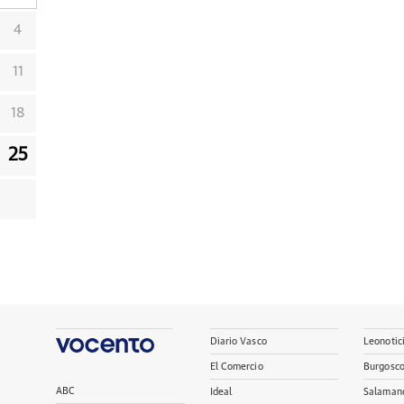
4
11
18
25
Diario Vasco
Leonotic
El Comercio
Burgosc
ABC
Ideal
Salaman