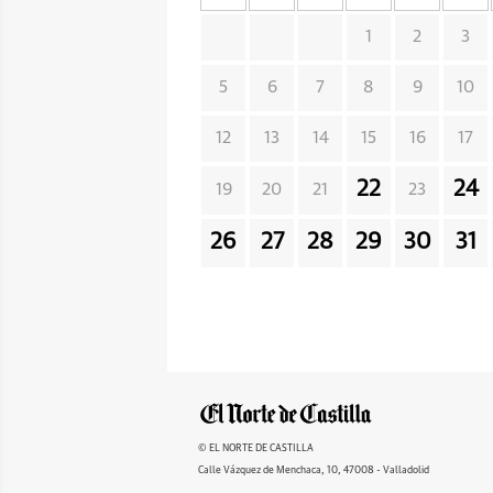
1
2
3
5
6
7
8
9
10
12
13
14
15
16
17
22
24
19
20
21
23
26
27
28
29
30
31
© EL NORTE DE CASTILLA
Calle Vázquez de Menchaca, 10, 47008 - Valladolid