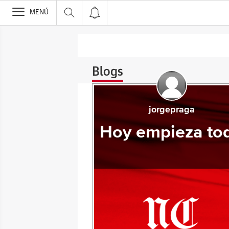
>
MENÚ
Blogs
jorgepraga
Hoy empieza to