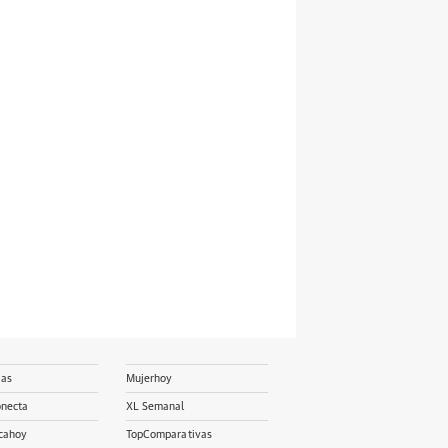
ias
Mujerhoy
onecta
XL Semanal
cahoy
TopComparativas