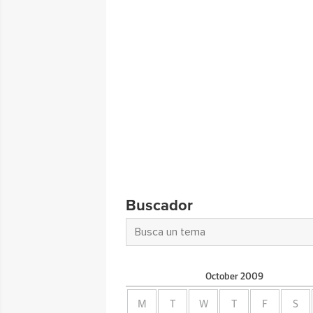
Buscador
October
2009
M
T
W
T
F
S