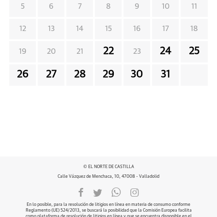
5
6
7
8
9
10
11
12
13
14
15
16
17
18
22
24
25
19
20
21
23
26
27
28
29
30
31
© EL NORTE DE CASTILLA
Calle Vázquez de Menchaca, 10, 47008 - Valladolid
En lo posible, para la resolución de litigios en línea en materia de consumo conforme
Reglamento (UE) 524/2013, se buscará la posibilidad que la Comisión Europea facilita
como plataforma de resolución de litigios en línea y que se encuentra disponible en el