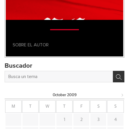
SOBRE EL AUTOR
Buscador
October
2009
M
T
W
T
F
S
S
1
2
3
4