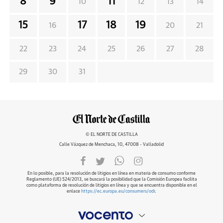
8
9
11
10
12
13
14
15
17
18
19
16
20
21
22
23
24
25
26
27
28
29
30
31
© EL NORTE DE CASTILLA
Calle Vázquez de Menchaca, 10, 47008 - Valladolid
En lo posible, para la resolución de litigios en línea en materia de consumo conforme
Reglamento (UE) 524/2013, se buscará la posibilidad que la Comisión Europea facilita
como plataforma de resolución de litigios en línea y que se encuentra disponible en el
enlace
https://ec.europa.eu/consumers/odr
.