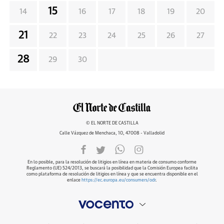
15
14
16
17
18
19
20
21
22
23
24
25
26
27
28
29
30
© EL NORTE DE CASTILLA
Calle Vázquez de Menchaca, 10, 47008 - Valladolid
En lo posible, para la resolución de litigios en línea en materia de consumo conforme
Reglamento (UE) 524/2013, se buscará la posibilidad que la Comisión Europea facilita
como plataforma de resolución de litigios en línea y que se encuentra disponible en el
enlace
https://ec.europa.eu/consumers/odr
.