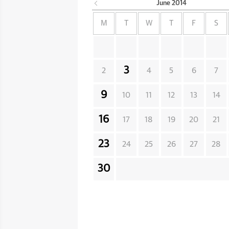
June
2014
M
T
W
T
F
S
3
2
4
5
6
7
9
10
11
12
13
14
16
17
18
19
20
21
23
24
25
26
27
28
30