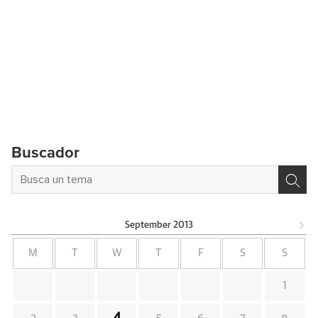
Buscador
September
2013
M
T
W
T
F
S
S
1