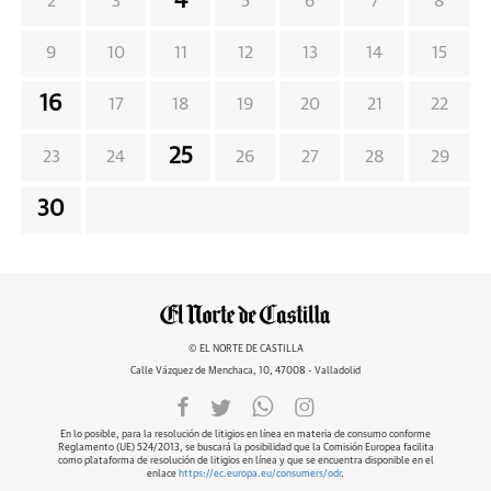
4
2
3
5
6
7
8
9
10
11
12
13
14
15
16
17
18
19
20
21
22
25
23
24
26
27
28
29
30
© EL NORTE DE CASTILLA
Calle Vázquez de Menchaca, 10, 47008 - Valladolid
En lo posible, para la resolución de litigios en línea en materia de consumo conforme
Reglamento (UE) 524/2013, se buscará la posibilidad que la Comisión Europea facilita
como plataforma de resolución de litigios en línea y que se encuentra disponible en el
enlace
https://ec.europa.eu/consumers/odr
.