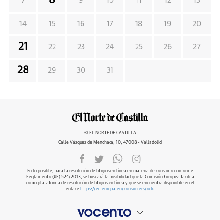
8
7
9
10
11
12
13
14
15
16
17
18
19
20
21
22
23
24
25
26
27
28
29
30
31
© EL NORTE DE CASTILLA
Calle Vázquez de Menchaca, 10, 47008 - Valladolid
En lo posible, para la resolución de litigios en línea en materia de consumo conforme
Reglamento (UE) 524/2013, se buscará la posibilidad que la Comisión Europea facilita
como plataforma de resolución de litigios en línea y que se encuentra disponible en el
enlace
https://ec.europa.eu/consumers/odr
.