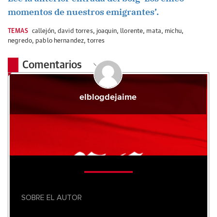
momentos de nuestros emigrantes’.
TEMAS
callejón
,
david torres
,
joaquin
,
llorente
,
mata
,
michu
,
negredo
,
pablo hernandez
,
torres
Comentarios
elblogdejaime
SOBRE EL AUTOR