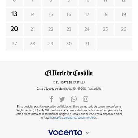
6
7
8
9
10
11
12
13
14
15
16
17
18
19
20
21
22
23
24
25
26
27
28
29
30
31
© EL NORTE DE CASTILLA
Calle Vázquez de Menchaca, 10, 47008 - Valladolid
En lo posible, para la resolución de litigios en línea en materia de consumo conforme
Reglamento (UE) 524/2013, se buscará la posibilidad que la Comisión Europea facilita
como plataforma de resolución de litigios en línea y que se encuentra disponible en el
enlace
https://ec.europa.eu/consumers/odr
.