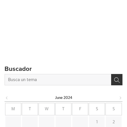
Buscador
June
2024
M
T
W
T
F
S
S
1
2