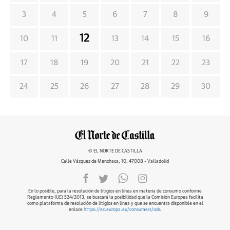
3
4
5
6
7
8
9
12
10
11
13
14
15
16
17
18
19
20
21
22
23
24
25
26
27
28
29
30
© EL NORTE DE CASTILLA
Calle Vázquez de Menchaca, 10, 47008 - Valladolid
En lo posible, para la resolución de litigios en línea en materia de consumo conforme
Reglamento (UE) 524/2013, se buscará la posibilidad que la Comisión Europea facilita
como plataforma de resolución de litigios en línea y que se encuentra disponible en el
enlace
https://ec.europa.eu/consumers/odr
.