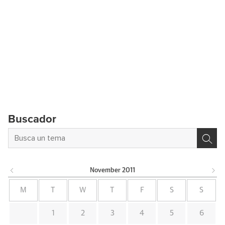
Buscador
November
2011
M
T
W
T
F
S
S
1
2
3
4
5
6