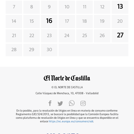
13
7
8
9
10
11
12
16
14
15
17
18
19
20
27
21
22
23
24
25
26
28
29
30
© EL NORTE DE CASTILLA
Calle Vázquez de Menchaca, 10, 47008 - Valladolid
En lo posible, para la resolución de litigios en línea en materia de consumo conforme
Reglamento (UE) 524/2013, se buscará la posibilidad que la Comisión Europea facilita
como plataforma de resolución de litigios en línea y que se encuentra disponible en el
enlace
https://ec.europa.eu/consumers/odr
.