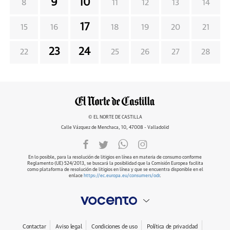
9
10
8
11
12
13
14
17
15
16
18
19
20
21
23
24
22
25
26
27
28
© EL NORTE DE CASTILLA
Calle Vázquez de Menchaca, 10, 47008 - Valladolid
En lo posible, para la resolución de litigios en línea en materia de consumo conforme
Reglamento (UE) 524/2013, se buscará la posibilidad que la Comisión Europea facilita
como plataforma de resolución de litigios en línea y que se encuentra disponible en el
enlace
https://ec.europa.eu/consumers/odr
.
Contactar
Aviso legal
Condiciones de uso
Política de privacidad