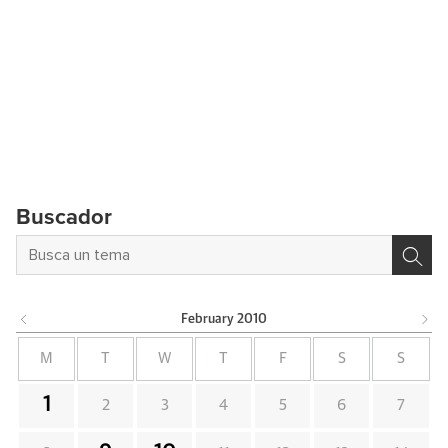
Buscador
February
2010
M
T
W
T
F
S
S
1
2
3
4
5
6
7