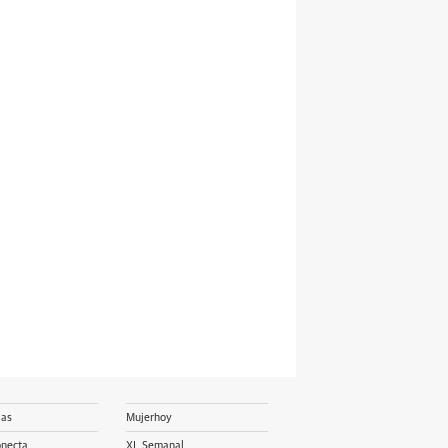
ias
Mujerhoy
onecta
XL Semanal