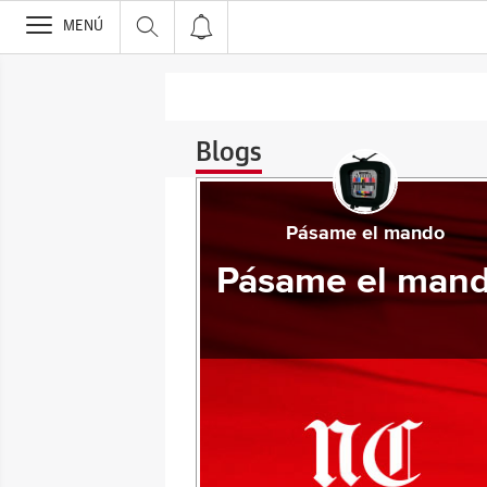
>
MENÚ
Blogs
Pásame el mando
Pásame el man