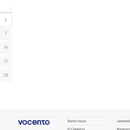
S
7
14
21
28
Diario Vasco
Leonotic
El Comercio
Burgosc