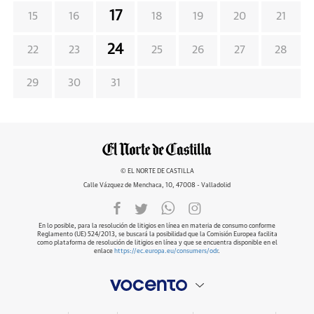
17
15
16
18
19
20
21
24
22
23
25
26
27
28
29
30
31
© EL NORTE DE CASTILLA
Calle Vázquez de Menchaca, 10, 47008 - Valladolid
En lo posible, para la resolución de litigios en línea en materia de consumo conforme
Reglamento (UE) 524/2013, se buscará la posibilidad que la Comisión Europea facilita
como plataforma de resolución de litigios en línea y que se encuentra disponible en el
enlace
https://ec.europa.eu/consumers/odr
.