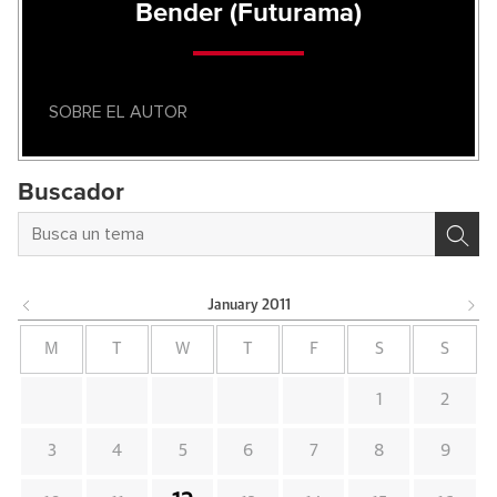
Bender (Futurama)
SOBRE EL AUTOR
Buscador
January
2011
M
T
W
T
F
S
S
1
2
3
4
5
6
7
8
9