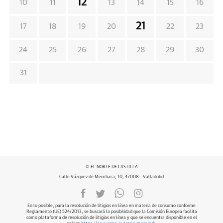
12
10
11
13
14
15
16
21
17
18
19
20
22
23
24
25
26
27
28
29
30
31
© EL NORTE DE CASTILLA
Calle Vázquez de Menchaca, 10, 47008 - Valladolid
En lo posible, para la resolución de litigios en línea en materia de consumo conforme
Reglamento (UE) 524/2013, se buscará la posibilidad que la Comisión Europea facilita
como plataforma de resolución de litigios en línea y que se encuentra disponible en el