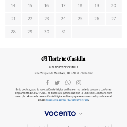
14
15
16
17
18
19
20
21
22
23
24
25
26
27
28
29
30
31
© EL NORTE DE CASTILLA
Calle Vázquez de Menchaca, 10, 47008 - Valladolid
En lo posible, para la resolución de litigios en línea en materia de consumo conforme
Reglamento (UE) 524/2013, se buscará la posibilidad que la Comisión Europea facilita
como plataforma de resolución de litigios en línea y que se encuentra disponible en el
enlace
https://ec.europa.eu/consumers/odr
.