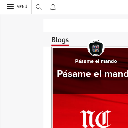
>
MENÚ
Blogs
Pásame el mando
Pásame el man