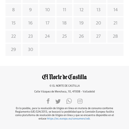
8
9
10
11
12
13
14
15
16
17
18
19
20
21
22
23
24
25
26
27
28
29
30
© EL NORTE DE CASTILLA
Calle Vázquez de Menchaca, 10, 47008 - Valladolid
En lo posible, para la resolución de litigios en línea en materia de consumo conforme
Reglamento (UE) 524/2013, se buscará la posibilidad que la Comisión Europea facilita
como plataforma de resolución de litigios en línea y que se encuentra disponible en el
enlace
https://ec.europa.eu/consumers/odr
.