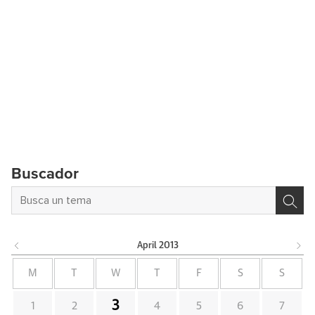
Buscador
April
2013
M
T
W
T
F
S
S
3
1
2
4
5
6
7