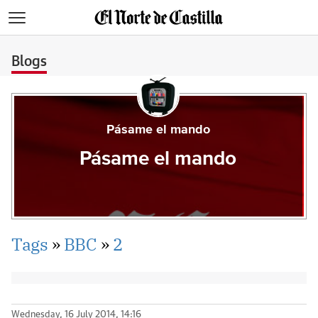
>
Blogs
Pásame el mando
Pásame el mando
Tags
»
BBC
»
2
Wednesday, 16 July 2014, 14:16