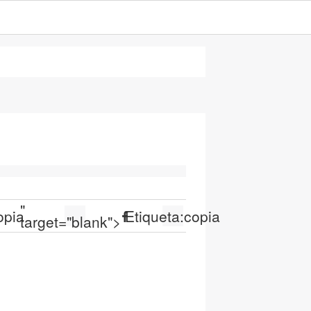
"
opia
Etiqueta:
copia
target="blank">