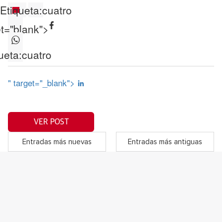
Etiqueta:
cuatro
et="blank">
ueta:
cuatro
" target="_blank">
VER POST
Entradas más nuevas
Entradas más antiguas