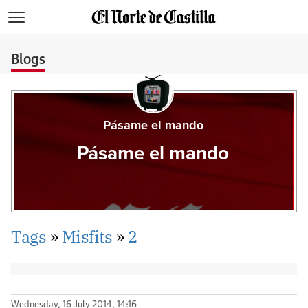
>
Blogs
Pásame el mando
Pásame el mando
Tags
»
Misfits
»
2
Wednesday, 16 July 2014, 14:16