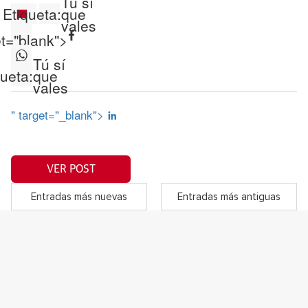
Tú sí
Etiqueta:
que
vales
et="blank">
Tú sí
queta:
que
vales
" target="_blank">
VER POST
Entradas más nuevas
Entradas más antiguas