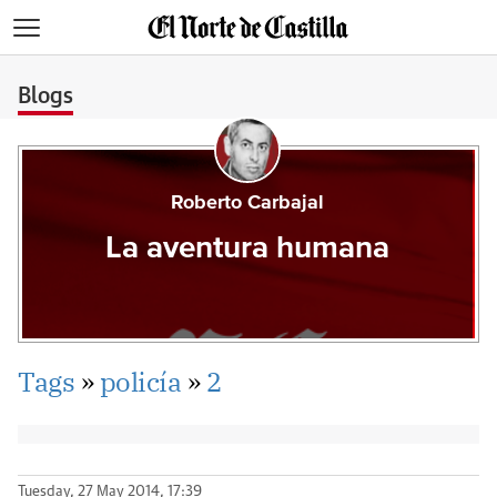
>
Blogs
Roberto Carbajal
La aventura humana
Tags
»
policía
»
2
Tuesday, 27 May 2014, 17:39