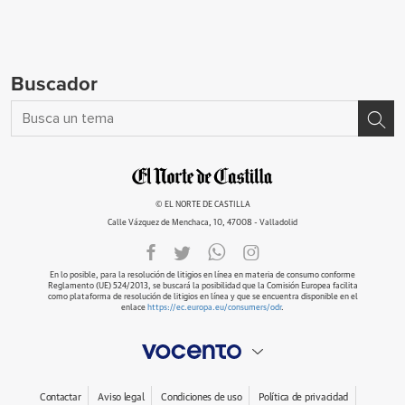
Buscador
© EL NORTE DE CASTILLA
Calle Vázquez de Menchaca, 10, 47008 - Valladolid
En lo posible, para la resolución de litigios en línea en materia de consumo conforme
Reglamento (UE) 524/2013, se buscará la posibilidad que la Comisión Europea facilita
como plataforma de resolución de litigios en línea y que se encuentra disponible en el
enlace
https://ec.europa.eu/consumers/odr
.
Contactar
Aviso legal
Condiciones de uso
Política de privacidad