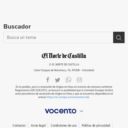
Buscador
© EL NORTE DE CASTILLA
Calle Vázquez de Menchaca, 10, 47008 - Valladolid
En lo posible, para la resolución de litigios en línea en materia de consumo conforme
Reglamento (UE) 524/2013, se buscará la posibilidad que la Comisión Europea facilita
como plataforma de resolución de litigios en línea y que se encuentra disponible en el
enlace
https://ec.europa.eu/consumers/odr
.
Contactar
Aviso legal
Condiciones de uso
Política de privacidad