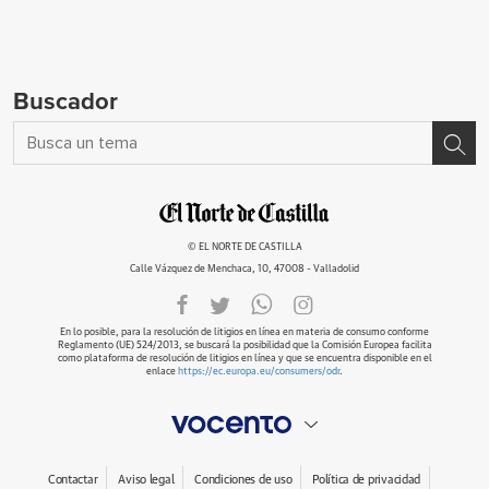
Buscador
© EL NORTE DE CASTILLA
Calle Vázquez de Menchaca, 10, 47008 - Valladolid
En lo posible, para la resolución de litigios en línea en materia de consumo conforme
Reglamento (UE) 524/2013, se buscará la posibilidad que la Comisión Europea facilita
como plataforma de resolución de litigios en línea y que se encuentra disponible en el
enlace
https://ec.europa.eu/consumers/odr
.
Contactar
Aviso legal
Condiciones de uso
Política de privacidad