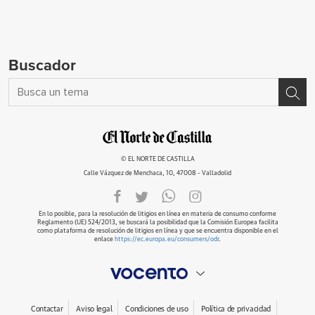
Buscador
© EL NORTE DE CASTILLA
Calle Vázquez de Menchaca, 10, 47008 - Valladolid
En lo posible, para la resolución de litigios en línea en materia de consumo conforme
Reglamento (UE) 524/2013, se buscará la posibilidad que la Comisión Europea facilita
como plataforma de resolución de litigios en línea y que se encuentra disponible en el
enlace
https://ec.europa.eu/consumers/odr
.
Contactar
Aviso legal
Condiciones de uso
Política de privacidad