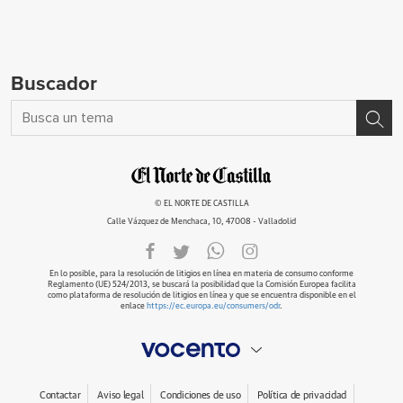
Buscador
© EL NORTE DE CASTILLA
Calle Vázquez de Menchaca, 10, 47008 - Valladolid
En lo posible, para la resolución de litigios en línea en materia de consumo conforme
Reglamento (UE) 524/2013, se buscará la posibilidad que la Comisión Europea facilita
como plataforma de resolución de litigios en línea y que se encuentra disponible en el
enlace
https://ec.europa.eu/consumers/odr
.
Contactar
Aviso legal
Condiciones de uso
Política de privacidad