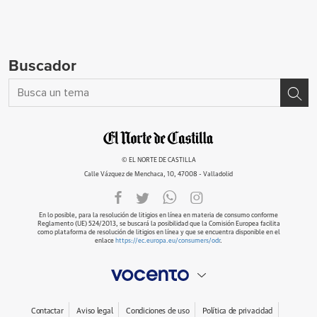
Buscador
© EL NORTE DE CASTILLA
Calle Vázquez de Menchaca, 10, 47008 - Valladolid
En lo posible, para la resolución de litigios en línea en materia de consumo conforme
Reglamento (UE) 524/2013, se buscará la posibilidad que la Comisión Europea facilita
como plataforma de resolución de litigios en línea y que se encuentra disponible en el
enlace
https://ec.europa.eu/consumers/odr
.
Contactar
Aviso legal
Condiciones de uso
Política de privacidad