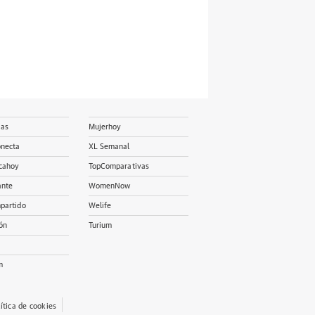
ias
Mujerhoy
onecta
XL Semanal
cahoy
TopComparativas
ante
WomenNow
partido
Welife
ón
Turium
m
lítica de cookies