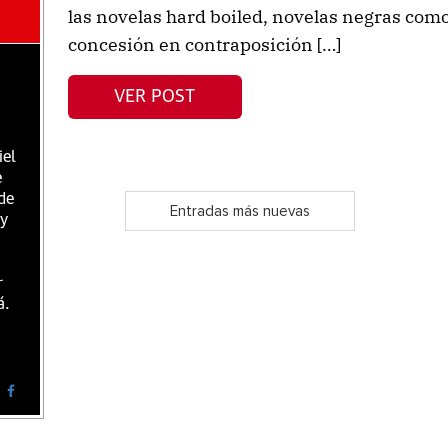
las novelas hard boiled, novelas negras como
concesión en contraposición […]
VER POST
iel
e
de
Entradas más nuevas
 y
r
á.