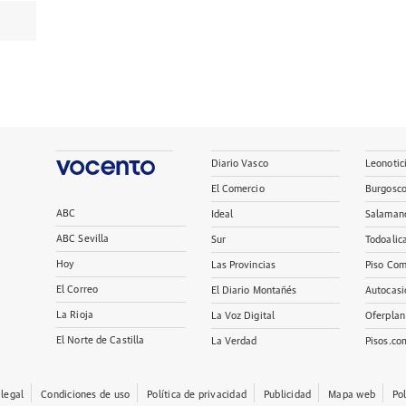
Diario Vasco
Leonotic
El Comercio
Burgosc
ABC
Ideal
Salaman
ABC Sevilla
Sur
Todoalic
Hoy
Las Provincias
Piso Com
El Correo
El Diario Montañés
Autocasi
La Rioja
La Voz Digital
Oferplan
El Norte de Castilla
La Verdad
Pisos.co
 legal
Condiciones de uso
Política de privacidad
Publicidad
Mapa web
Po