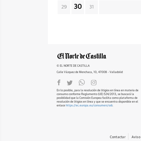
30
29
31
© EL NORTE DE CASTILLA
Calle Vázquez de Menchaca, 10, 47008 - Valladolid
En lo posible, para la resolución de litigios en línea en materia de
consumo conforme Reglamento (UE) 524/2013, se buscará la
posibilidad que la Comisión Europea facilita como plataforma de
resolución de litigios en línea y que se encuentra disponible en el
enlace
https://ec.europa.eu/consumers/odr
.
Contactar
Aviso