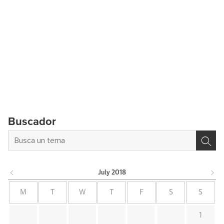
Buscador
July
2018
M
T
W
T
F
S
S
1