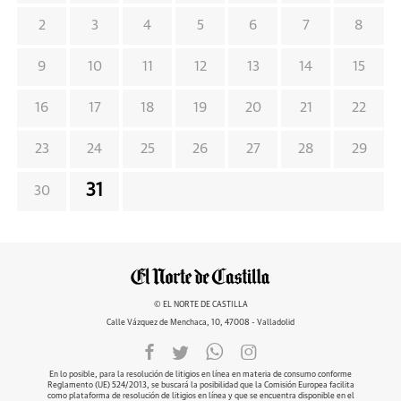
2
3
4
5
6
7
8
9
10
11
12
13
14
15
16
17
18
19
20
21
22
23
24
25
26
27
28
29
31
30
© EL NORTE DE CASTILLA
Calle Vázquez de Menchaca, 10, 47008 - Valladolid
En lo posible, para la resolución de litigios en línea en materia de consumo conforme
Reglamento (UE) 524/2013, se buscará la posibilidad que la Comisión Europea facilita
como plataforma de resolución de litigios en línea y que se encuentra disponible en el