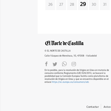
29
26
27
28
30
31
© EL NORTE DE CASTILLA
Calle Vázquez de Menchaca, 10, 47008 - Valladolid
En lo posible, para la resolución de litigios en línea en materia de
consumo conforme Reglamento (UE) 524/2013, se buscará la
posibilidad que la Comisión Europea facilita como plataforma de
resolución de litigios en línea y que se encuentra disponible en el
enlace
https://ec.europa.eu/consumers/odr
.
Contactar
Aviso