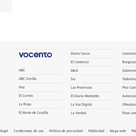
Diario Vasco
Leonotic
El Comercio
Burgosc
ABC
Ideal
Salaman
ABC Sevilla
Sur
Todoalic
Hoy
Las Provincias
Piso Com
El Correo
El Diario Montañés
Autocasi
La Rioja
La Voz Digital
Oferplan
El Norte de Castilla
La Verdad
Pisos.co
 legal
Condiciones de uso
Política de privacidad
Publicidad
Mapa web
Po