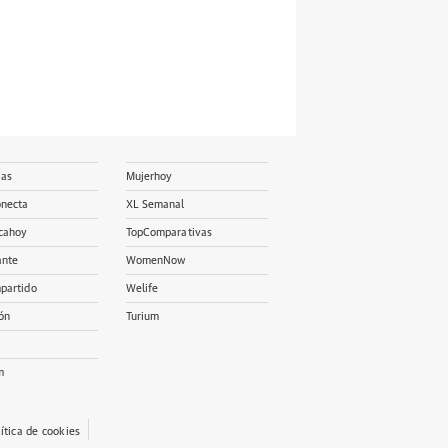
ias
Mujerhoy
onecta
XL Semanal
cahoy
TopComparativas
ante
WomenNow
partido
Welife
ón
Turium
m
lítica de cookies