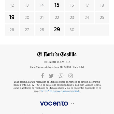
15
12
13
14
16
17
18
19
20
21
22
23
24
25
29
26
27
28
30
© EL NORTE DE CASTILLA
Calle Vázquez de Menchaca, 10, 47008 - Valladolid
En lo posible, para la resolución de litigios en línea en materia de consumo conforme
Reglamento (UE) 524/2013, se buscará la posibilidad que la Comisión Europea facilita
como plataforma de resolución de litigios en línea y que se encuentra disponible en el
enlace
https://ec.europa.eu/consumers/odr
.