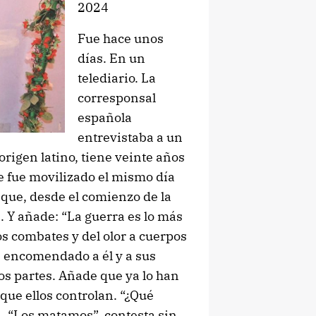
2024
Fue hace unos
días. En un
telediario. La
corresponsal
española
entrevistaba a un
 origen latino, tiene veinte años
ue fue movilizado el mismo día
 que, desde el comienzo de la
 Y añade: “La guerra es lo más
los combates y del olor a cuerpos
n encomendado a él y a sus
os partes. Añade que ya lo han
que ellos controlan. “¿Qué
a. “Los matamos”, contesta sin