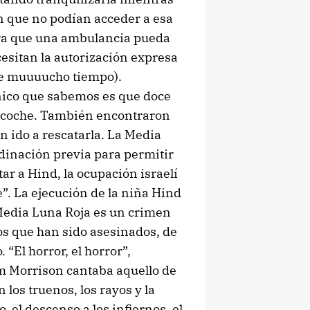
n que no podían acceder a esa
ara que una ambulancia pueda
esitan la autorización expresa
rse muuuucho tiempo).
nico que sabemos es que doce
l coche. También encontraron
n ido a rescatarla. La Media
rdinación previa para permitir
tar a Hind, la ocupación israelí
”. La ejecución de la niña Hind
a Media Luna Roja es un crimen
os que han sido asesinados, de
“El horror, el horror”,
m Morrison cantaba aquello de
 los truenos, los rayos y la
, el descenso a los infiernos, el