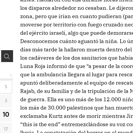
los disparos alrededor no cesaban. Le dijero
zona, pero que irían en cuanto pudieran (p
moverse por territorio con fuego cruzado nec
del ejército israelí, algo que puede demora
Desconocemos cuánto aguantó la niña. Lo ú
días más tarde la hallaron muerta dentro de
los cadáveres de los dos sanitarios que había
Luna Roja informó de que “a pesar de la coo
que la ambulancia llegara al lugar para resca
apuntó deliberadamente al equipo de rescate
S
Rajab, de su familia y de la tripulación de l
de guerra. Ella es uno más de los 12.000 niñ
3
los más de 30.000 palestinos que han muerto. 
10
exclamaba Kurtz antes de morir mientras Ji
“this is the end” entremezclándose su voz con
17
lluvia. La constatación del horror en el mundo