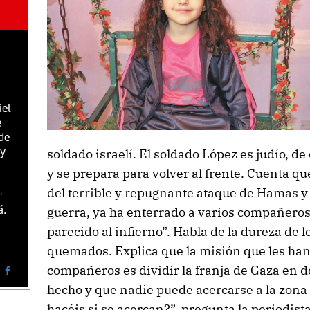
iel
e
de
soldado israelí. El soldado López es judío, de
 y
y se prepara para volver al frente. Cuenta q
del terrible y repugnante ataque de Hamas y
r
guerra, ya ha enterrado a varios compañeros.
á.
parecido al infierno”. Habla de la dureza de 
quemados. Explica que la misión que les ha
compañeros es dividir la franja de Gaza en d
hecho y que nadie puede acercarse a la zona 
hacéis si se acercan?”, pregunta la periodist