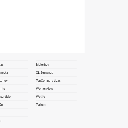
ias
Mujerhoy
onecta
XL Semanal
cahoy
TopComparativas
ante
WomenNow
partido
Welife
ón
Turium
m