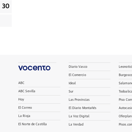
30
Diario Vasco
Leonotic
El Comercio
Burgosc
ABC
Ideal
Salaman
ABC Sevilla
Sur
Todoalic
Hoy
Las Provincias
Piso Com
El Correo
El Diario Montañés
Autocasi
La Rioja
La Voz Digital
Oferplan
El Norte de Castilla
La Verdad
Pisos.co