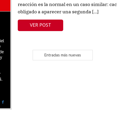
reacción es la normal en un caso similar: ca
obligado a aparecer una segunda […]
VER POST
iel
e
de
Entradas más nuevas
 y
r
á.