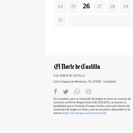
26
24
25
27
28
29
31
© EL NORTE DE CASTILLA
Calle Vázquez de Menchaca, 10, 47008 - Valladolid
En lo posible, para la resolución de litigios en línea en materia de
consumo conforme Reglamento (UE) 524/2013, se buscará la
posibilidad que la Comisión Europea facilita como plataforma de
resolución de litigios en línea y que se encuentra disponible en el
enlace
https://ec.europa.eu/consumers/odr
.