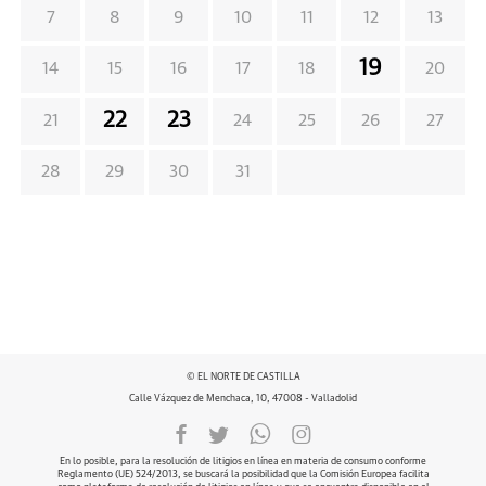
7
8
9
10
11
12
13
19
14
15
16
17
18
20
22
23
21
24
25
26
27
28
29
30
31
© EL NORTE DE CASTILLA
Calle Vázquez de Menchaca, 10, 47008 - Valladolid
En lo posible, para la resolución de litigios en línea en materia de consumo conforme
Reglamento (UE) 524/2013, se buscará la posibilidad que la Comisión Europea facilita