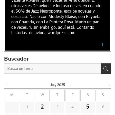
Vicente Álvarez, que a veces es Ariel Conceiro,
otras veces Delaviuda, e incluso de vez en cuando
el 50% de Jazz Negroponte, escribe novelas y
cosas así. Nació con Modesty Blaise, con Rayuela,
con Charada, con La Pantera Rosa. Murió un par
de veces. Y, sin embargo, aquí está. Contando
historias. delaviuda.wordpress.com
Buscador
July
2025
M
T
W
T
F
S
S
2
5
1
3
4
6