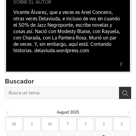
SOBRE EL AUTOR
Vicente Álvarez, que a veces es Ariel Conceiro,
otras veces Delaviuda, e incluso de vez en cuando
el 50% de Jazz Negroponte, escribe novelas y
cosas así. Nació con Modesty Blaise, con Rayuela,
con Charada, con La Pantera Rosa. Murió un par
de veces. Y, sin embargo, aquí está. Contando
historias. delaviuda.wordpress.com
Buscador
August
2025
M
T
W
T
F
S
S