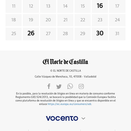
16
11
12
13
14
15
17
18
19
20
21
22
23
24
26
30
25
27
28
29
31
© EL NORTE DE CASTILLA
Calle Vázquez de Menchaca, 10, 47008 - Valladolid
En lo posible, para la resolución de litigios en línea en materia de consumo conforme
Reglamento (UE) 524/2013, se buscará la posibilidad que la Comisión Europea facilita
como plataforma de resolución de litigios en línea y que se encuentra disponible en el
enlace
https://ec.europa.eu/consumers/odr
.