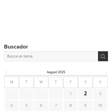
Buscador
August
2025
M
T
W
T
F
S
S
2
1
3
4
5
6
7
8
9
10