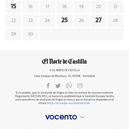
15
16
17
18
19
20
21
25
27
22
23
24
26
28
29
30
© EL NORTE DE CASTILLA
Calle Vázquez de Menchaca, 10, 47008 - Valladolid
En lo posible, para la resolución de litigios en línea en materia de consumo conforme
Reglamento (UE) 524/2013, se buscará la posibilidad que la Comisión Europea facilita
como plataforma de resolución de litigios en línea y que se encuentra disponible en el
enlace
https://ec.europa.eu/consumers/odr
.