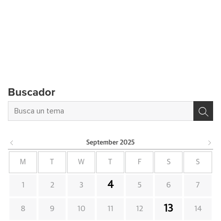
Buscador
September
2025
M
T
W
T
F
S
S
4
1
2
3
5
6
7
13
8
9
10
11
12
14