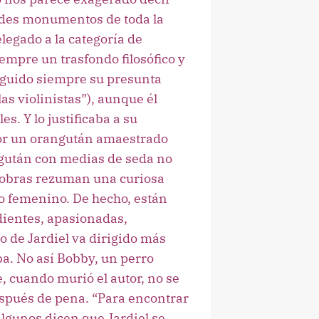
andes monumentos de toda la
elegado a la categoría de
empre un trasfondo filosófico y
eguido siempre su presunta
as violinistas”), aunque él
s. Y lo justificaba a su
or un orangután amaestrado
ngután con medias de seda no
s obras rezuman una curiosa
o femenino. De hecho, están
dientes, apasionadas,
o de Jardiel va dirigido más
a. No así Bobby, un perro
ue, cuando murió el autor, no se
espués de pena. “Para encontrar
algunos dicen que Jardiel se