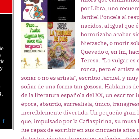
por Libra, uno recuer
Jardiel Poncela al res
nacidos, al igual que é
horrorizaba acabar s
Nietzsche, o morir so
iel
Quevedo o, en fin, h
e
Teresa. “Lo vulgar es
de
ronca, pero el artista 
 y
soñar o no es artista”, escribió Jardiel, y m
soñar de una forma tan gozosa. Hablamos de
r
de la literatura española del XX, un escritor
á.
época, absurdo, surrealista, único, transgres
increíblemente divertido. Un pequeño gran 
que, impulsado por la Cafiaspirina, su musa
fue capaz de escribir en sus cincuenta años
de teatro, cientos de cuentos, artículos, gui