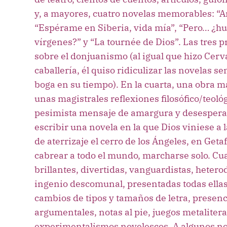
y, a mayores, cuatro novelas memorables: “A
“Espérame en Siberia, vida mía”, “Pero… ¿hu
vírgenes?” y “La tournée de Dios”. Las tres 
sobre el donjuanismo (al igual que hizo Cerv
caballería, él quiso ridiculizar las novelas s
boga en su tiempo). En la cuarta, una obra m
unas magistrales reflexiones filosófico/teol
pesimista mensaje de amargura y desesperanz
escribir una novela en la que Dios viniese a 
de aterrizaje el cerro de los Ángeles, en Getaf
cabrear a todo el mundo, marcharse solo. Cu
brillantes, divertidas, vanguardistas, heter
ingenio descomunal, presentadas todas ellas 
cambios de tipos y tamaños de letra, presenci
argumentales, notas al pie, juegos metalitera
experimentalismos novelescos. A algunos no