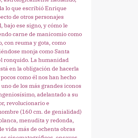
da lo que escribió Enrique
pecto de otros personajes
l, bajo ese signo, y cómo le
iendo carne de manicomio como
lo, con reuma y gota, como
aciéndose monja como Santa
 el ronquido. La humanidad
está en la obligación de hacerla
uy pocos como él nos han hecho
 uno de los más grandes iconos
 ingeniosísimo, adelantado a su
or, revolucionario e
hombre (160 cm. de genialidad)
 blanca, menudita y redonda,
 de vida más de ochenta obras
ones cinematográficos, ensayos