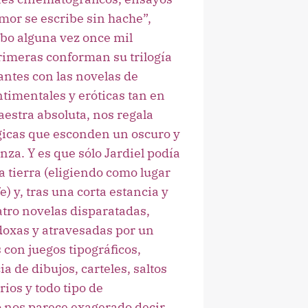
mor se escribe sin hache”,
bo alguna vez once mil
primeras conforman su trilogía
antes con las novelas de
entimentales y eróticas tan en
aestra absoluta, nos regala
ógicas que esconden un oscuro y
a. Y es que sólo Jardiel podía
la tierra (eligiendo como lugar
e) y, tras una corta estancia y
atro novelas disparatadas,
odoxas y atravesadas por un
con juegos tipográficos,
a de dibujos, carteles, saltos
rios y todo tipo de
 nos parece exagerado decir