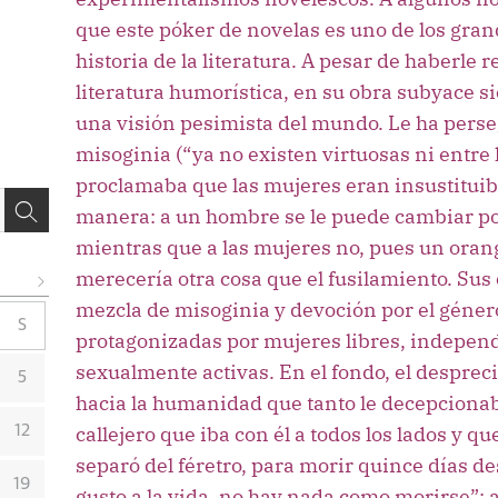
que este póker de novelas es uno de los gr
historia de la literatura. A pesar de haberle r
literatura humorística, en su obra subyace si
una visión pesimista del mundo. Le ha pers
misoginia (“ya no existen virtuosas ni entre l
proclamaba que las mujeres eran insustituible
manera: a un hombre se le puede cambiar p
mientras que a las mujeres no, pues un ora
merecería otra cosa que el fusilamiento. Su
mezcla de misoginia y devoción por el géner
S
protagonizadas por mujeres libres, indepen
sexualmente activas. En el fondo, el despreci
5
hacia la humanidad que tanto le decepcionab
callejero que iba con él a todos los lados y q
12
separó del féretro, para morir quince días d
19
gusto a la vida, no hay nada como morirse”: 