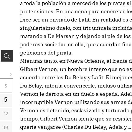
a toda la población a merced de los piratas si
pretensiones. En una cena para concretar lo
Dice ser un enviado de Lafit. En realidad es e
singularísimo duelo, con triquiñuela incluida
matando a De Marsan y dejando al pie de los c
poderosa sociedad criolla, que acuerdan fin
peticiones del pirata.
Mientras tanto, en Nueva Orleans, al frente 
Gilbert Vernon, un hombre íntegro que no est
acuerdo entre los Du Belay y Lafit. El mejor
Du Belay, intenta convencerle, incluso utiliz
S
Vernon le derrota en un duelo a espada. Ade
5
incorruptible Vernon utilizando sus armas d
Vernon es detenido, esclavizado y torturado p
12
tiempo, Gilbert Vernon siente que su resiste
quería vengarse (Charles Du Belay, Adela y La
19