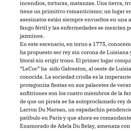
incendios, torturas, matanzas. Una tierra, t
tiene un primitivo romanticismo; un lugar en
asesinatos están siempre envueltos en una at
fango fértil y las enfermedades se mezclan p
jazmines.
En este escenario, en torno a 1775, conocemos
ha propuesto ser rey sin corona de Luisiana y
litoral sin erigir trono. El primer lugar conqu
“LeCoc” ha sido Galveston, al oeste de Luisia
conocida. La sociedad criolla es la imperant
protagoniza fiestas en sus palacetes de veran
anfitriones son los cuatro miembros de la fami
de que un pirata se ha autoproclamado rey de 
Larron Du Marsan, un espadachín pendencier
patíbulo en París y que ahora es comandante
Enamorado de Adela Du Belay, amenaza con 