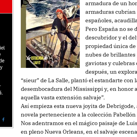
armadura de un hom
armaduras cubrían 
españoles, acaudill
Pero España no se 
descubridor y el del
propiedad única de 
iel
nubes de brillantes
e
de
gaviotas y culebras 
 y
después, un explora
“sieur” de La Salle, plantó el estandarte con la
r
desembocadura del Mississippi y, en honor a 
á.
aquella vasta extensión salvaje”.
Así empieza esta nueva joyita de Debrigode, a
novela perteneciente a la colección Pabellón
Nos adentramos en el mágico paisaje de Luisi
en pleno Nueva Orleans, en el salvaje escena