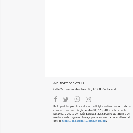
© EL NORTE DE CASTILLA
Calle Vázquez de Menchaca, 10, 47008 - Valladolid
En lo posible, para la resolución de litigios en línea en materia de
consumo conforme Reglamento (UE) 524/2013, se buscará la
posibilidad que la Comisión Europea facilita como plataforma de
resolución de litigios en línea y que se encuentra disponible en el
enlace
https://ec.europa.eu/consumers/odr
.