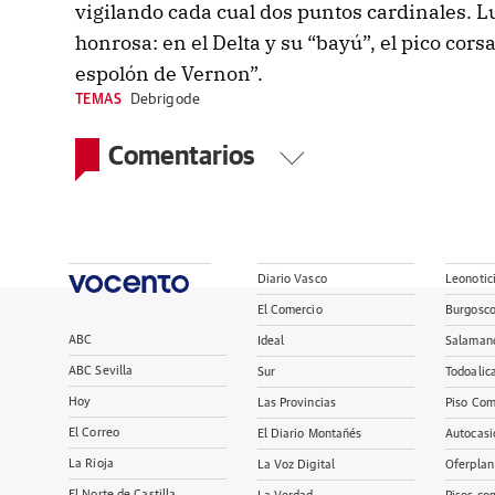
vigilando cada cual dos puntos cardinales. L
honrosa: en el Delta y su “bayú”, el pico corsar
espolón de Vernon”.
TEMAS
Debrigode
Comentarios
Diario Vasco
Leonotic
El Comercio
Burgosc
ABC
Ideal
Salaman
ABC Sevilla
Sur
Todoalic
Hoy
Las Provincias
Piso Com
El Correo
El Diario Montañés
Autocasi
La Rioja
La Voz Digital
Oferplan
El Norte de Castilla