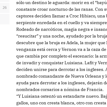
sólo un destino le aguarda: morir en el “bayú
26
constante croar nocturno de las ranas. Con s
captores deciden llamar a Croc Hibisco, una
serpiente enredada en el cuello y va siempr
Rodeado de narcóticos, magia negra e insan
“resucitar” y una noche, ayudado por la bruja
descubre que la bruja es Adela, la mujer que
venganza está cerca y Vernon va a la caza de
que cambia por completo el escenario: la arm
de invadir y conquistar Luisiana. Lafit y Ver
deciden unirse para derrotar a los ingleses. 
nombrado comandante de Nueva Orleans y los 
ayuda para derrotar a los ingleses, dejarán d
nombrados corsarios a nómina de Francia.
“Y Luisiana ostentó un estandarte nuevo. Bajo
gallos, uno con cresta blanca, otro con cresta