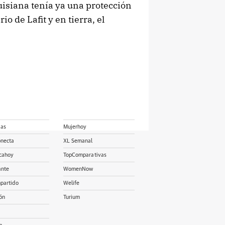
uisiana tenía ya una protección
io de Lafit y en tierra, el
ias
Mujerhoy
onecta
XL Semanal
cahoy
TopComparativas
ante
WomenNow
partido
Welife
ón
Turium